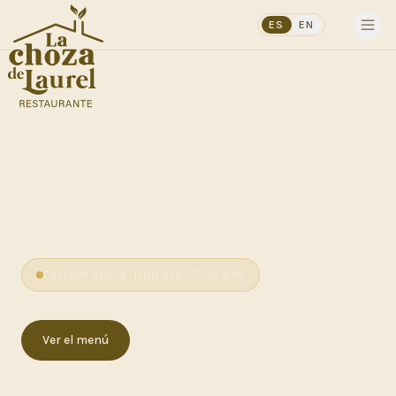
ES
EN
LIBERIA, GUANACASTE, COSTA RICA
La Choza de Laurel
Comida típica costarricense y Bar & Grill
Cerrado ahora
·
11:00 a.m. - 7:00 p.m.
Ver el menú
Como llegar